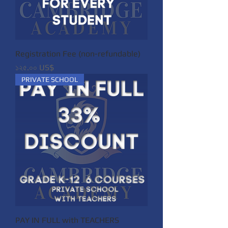
Registration Fee (non-refundable)
Price
১২৫.০০ US$
PRIVATE SCHOOL
PAY IN FULL with TEACHERS