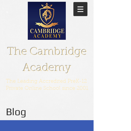
The Cambridge
Academy
The Leading Accredited PreK-12
Private Online School since 2001
Blog